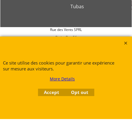
Tubas
Rue des Vents SPRL
Petite Rue 56
7700 Mouscron
Tél. +32 (0) 470 876 817
@.
contact@ruedesvents.com
Ce site utilise des cookies pour garantir une expérience
Au capital de 5000€ - N°BE1007294916
sur mesure aux visiteurs.
More Details
To create online store
ShopFactory eCommerce
Accept
Opt out
software was used.