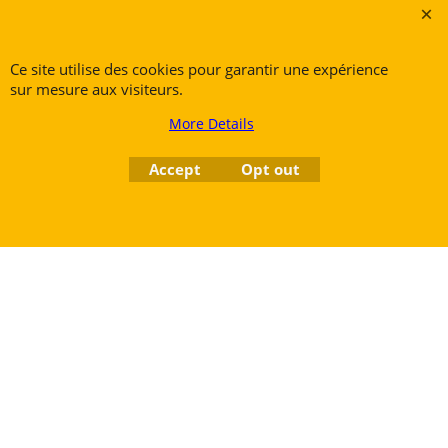
Petite Rue 56
7700 Mouscron
Ce site utilise des cookies pour garantir une expérience
Tél. +32 (0) 470 876 817
sur mesure aux visiteurs.
@.
contact@ruedesvents.com
More Details
Au capital de 5000€ - N°BE1007294916
Accept
Opt out
To create online store
ShopFactory eCommerce
software was used.