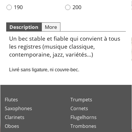
190
200
Description
More
Un bec stable et fiable qui convient à tous
les registres (musique classique,
contemporaine, jazz, variétés…)
Livré sans ligature, ni couvre-bec.
Flutes
Trumpets
Saxophones
Cornets
Clarinets
Flugelhorns
Oboes
Trombones