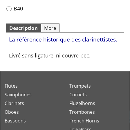
B40
Description
More
La référence historique des clarinettistes.
Livré sans ligature, ni couvre-bec.
Flutes
Trumpets
Saxophones
Cornets
Clarinets
Flugelhorns
Oboes
Trombones
Bassoons
French Horns
Low Brass