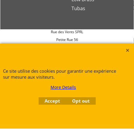
Tubas
Rue des Vents SPRL
Petite Rue 56
7700 Mouscron
Tél. +32 (0) 470 876 817
@.
contact@ruedesvents.com
Ce site utilise des cookies pour garantir une expérience
Au capital de 5000€ - N°BE1007294916
sur mesure aux visiteurs.
More Details
To create online store
ShopFactory eCommerce
software was used.
Accept
Opt out