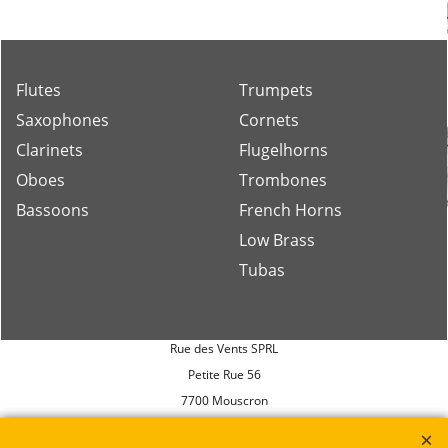
Flutes
Trumpets
Saxophones
Cornets
Clarinets
Flugelhorns
Oboes
Trombones
Bassoons
French Horns
Low Brass
Tubas
Rue des Vents SPRL
Petite Rue 56
7700 Mouscron
Tél. +32 (0) 470 876 817