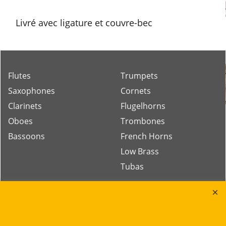
Livré avec ligature et couvre-bec
Flutes
Trumpets
Saxophones
Cornets
Clarinets
Flugelhorns
Oboes
Trombones
Bassoons
French Horns
Low Brass
Tubas
Rue des Vents SPRL
Petite Rue 56