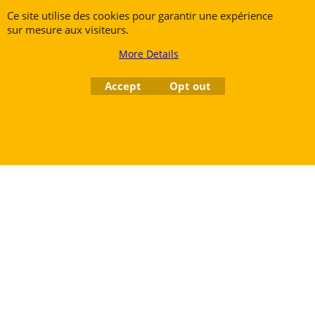
7700 Mouscron
Ce site utilise des cookies pour garantir une expérience
Tél. +32 (0) 470 876 817
sur mesure aux visiteurs.
@.
contact@ruedesvents.com
More Details
Au capital de 5000€ - N°BE1007294916
Accept
Opt out
To create online store
ShopFactory eCommerce
software was used.