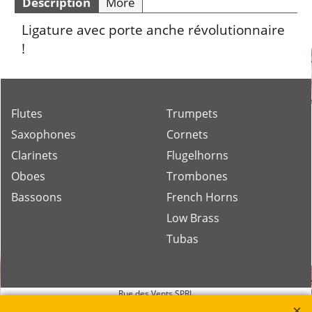
Description
More
Ligature avec porte anche révolutionnaire
!
Flutes
Trumpets
Saxophones
Cornets
Clarinets
Flugelhorns
Oboes
Trombones
Bassoons
French Horns
Low Brass
Tubas
Rue des Vents SPRL
Petite Rue 56