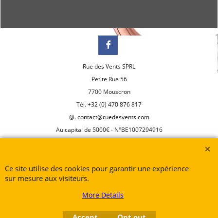
Rue des Vents SPRL
Petite Rue 56
7700 Mouscron
Tél. +32 (0) 470 876 817
@.
contact@ruedesvents.com
Au capital de 5000€ - N°BE1007294916
To create online store
ShopFactory eCommerce
Ce site utilise des cookies pour garantir une expérience
software was used.
sur mesure aux visiteurs.
More Details
Accept
Opt out