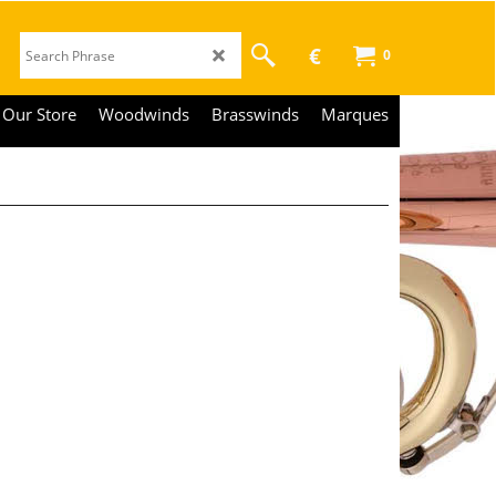
€
0
Our Store
Woodwinds
Brasswinds
Marques