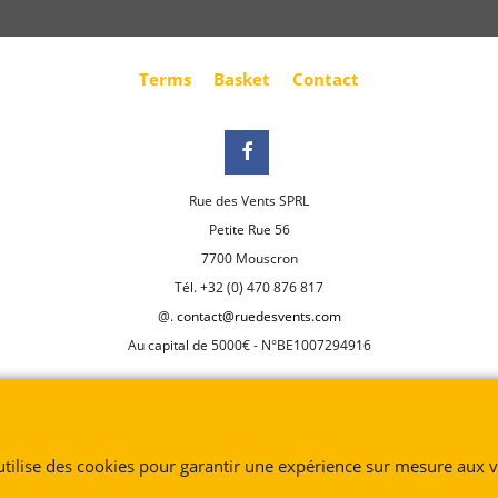
Terms
Basket
Contact
Rue des Vents SPRL
Petite Rue 56
7700 Mouscron
Tél. +32 (0) 470 876 817
@.
contact@ruedesvents.com
Au capital de 5000€ - N°BE1007294916
To create online store
ShopFactory eCommerce
software was used.
 utilise des cookies pour garantir une expérience sur mesure aux vi