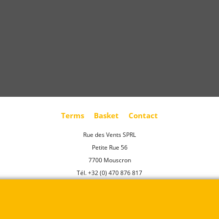
Terms
Basket
Contact
Rue des Vents SPRL
Petite Rue 56
7700 Mouscron
Tél. +32 (0) 470 876 817
@.
contact@ruedesvents.com
Au capital de 5000€ - N°BE1007294916