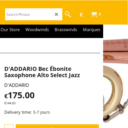
€
0
Our Store
Woodwinds
Brasswinds
Marques
D'ADDARIO Bec Ébonite
Saxophone Alto Select Jazz
D'ADDARIO
175.00
€
€
144.63
Delivery time:
5-7 jours